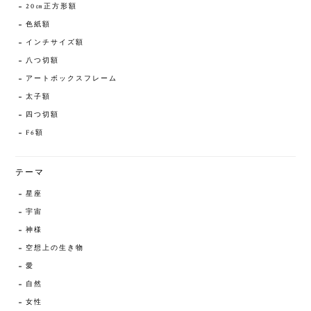
20㎝正方形額
色紙額
インチサイズ額
八つ切額
アートボックスフレーム
太子額
四つ切額
F6額
テーマ
星座
宇宙
神様
空想上の生き物
愛
自然
女性