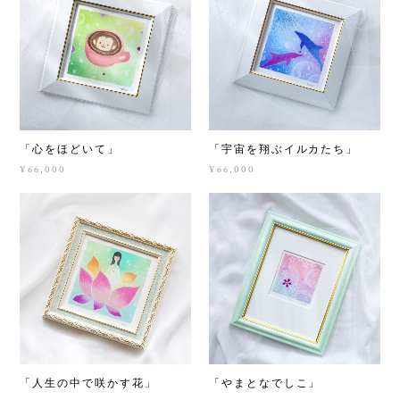
「心をほどいて」
「宇宙を翔ぶイルカたち」
¥66,000
¥66,000
「人生の中で咲かす花」
「やまとなでしこ」