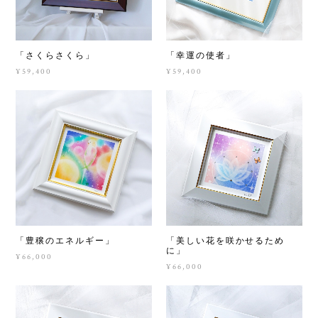
「さくらさくら」
「幸運の使者」
¥59,400
¥59,400
「豊穣のエネルギー」
「美しい花を咲かせるため
に」
¥66,000
¥66,000