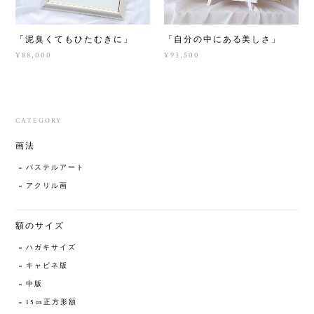
「泥臭くてもひたむきに」
「自分の中にある美しさ」
¥88,000
¥93,500
CATEGORY
画法
パステルアート
アクリル画
額のサイズ
ハガキサイズ
キャビネ版
中版
15㎝正方形額